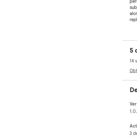
per
sub
alo
repl
Sel
de 
5 
Bul
14 
cor
sel
Obt
Ema
gua
La 
De
seg
int
Ver
con
1.0
par
for
Act
Ide
3 d
más