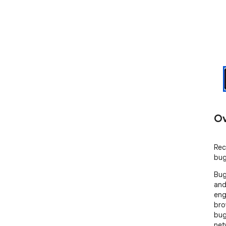
Ov
Rec
bug
Bug
and
eng
bro
bug
net