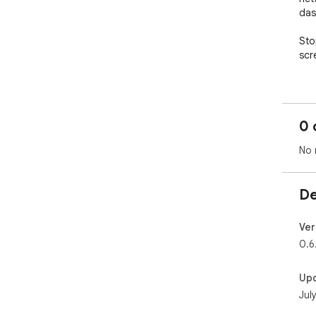
das
Sto
scr
🔴 
0 
1. 
Ste
No 
2. 
cli
req
De
3. 
fre
4. 
Ver
or 
0.6
Up
🛠 
Jul
• R