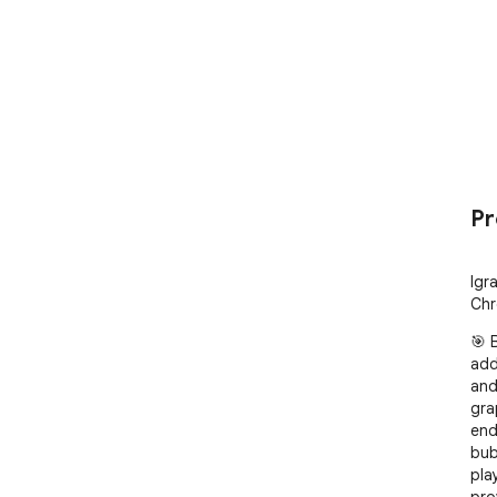
Pr
Igr
Ch
🎯 
add
and
gra
end
bub
pla