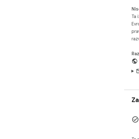
ico
Nis
exp
gam
Ta i
Evr
pra
razv
Raz
Za