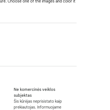
 sure. Choose one of the images and color it 
Ne komercinės veiklos
subjektas
Šis kūrėjas neprisistato kaip
prekiautojas. Informuojame