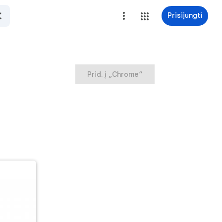
Prisijungti
Prid. į „Chrome“