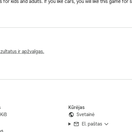
or kids and adults. If you like cars, you will like this game for
zultatus ir apžvalgas.
s
Kūrėjas
KiB
Svetainė
El. paštas
os