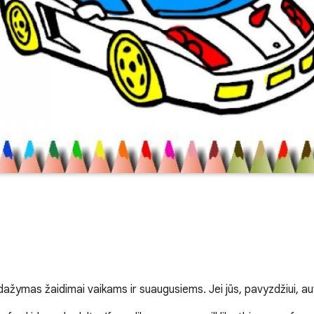
ymas žaidimai vaikams ir suaugusiems. Jei jūs, pavyzdžiui, au