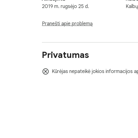
2019 m. rugsėjo 25 d.
Kalbų
Pranešti apie problemą
Privatumas
Kūrėjas nepateikė jokios informacijos a
Apie „Chrome“ internetinę 