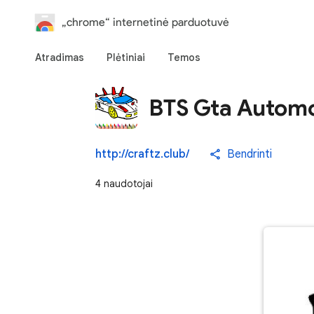
„chrome“ internetinė parduotuvė
Atradimas
Plėtiniai
Temos
BTS Gta Automo
http://craftz.club/
Bendrinti
4 naudotojai