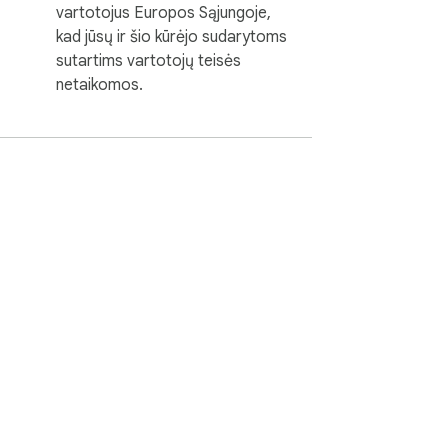
vartotojus Europos Sąjungoje,
kad jūsų ir šio kūrėjo sudarytoms
sutartims vartotojų teisės
netaikomos.
ų teikimo sąlygos
Pagalba