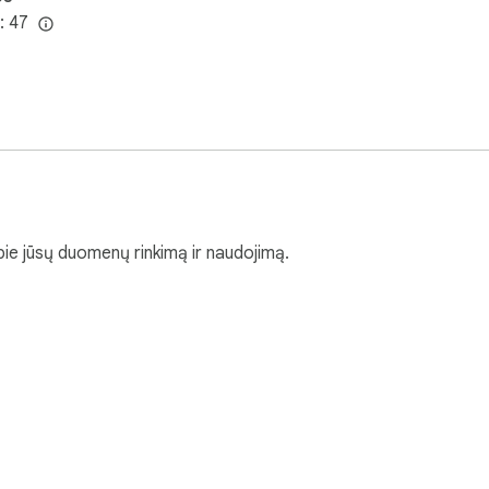
: 47
pie jūsų duomenų rinkimą ir naudojimą.
parduotuvę
Kūrėjo prietaisų skydelis
Privatumo politika
Paslaug