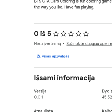
BTS GTA Cars Coloring is fun coloring games f
the way you like. Have fun playing.
0 iš 5
Nėra įvertinimų
Sužinokite daugiau apie re
Žr. visas apžvalgas
Išsami informacija
Versija
Dydi
0.0.1
45.52
Atnaujinta
Kalb