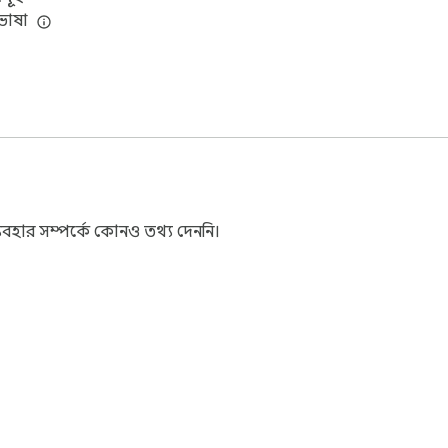
ভাষা
বহার সম্পর্কে কোনও তথ্য দেননি।
্টোর সম্পর্কে
ডেভেলপার ড্যাশবোর্ড
গোপনীয়তা নীতি
পরিষেবার শর্তা