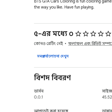
BTS GTA Cars Coloring is fun coloring games f
the way you like. Have fun playing.
৫-এর মধ্যে ০
কোনও রেটিং নেই
ফলাফল এবং রিভিউ সম্পর্
সমস্ত পর্যালোচনা দেখুন
বিশদ বিবরণ
ভার্সন
সাই
0.0.1
45.52
আপডেট করা হয়েছে
ভাষাস