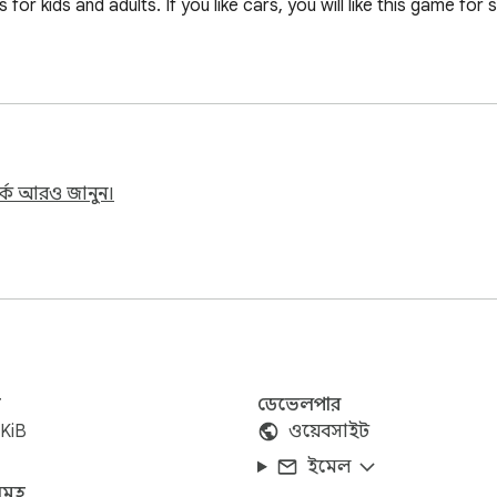
or kids and adults. If you like cars, you will like this game for
কে আরও জানুন।
জ
ডেভেলপার
KiB
ওয়েবসাইট
ইমেল
মূহ