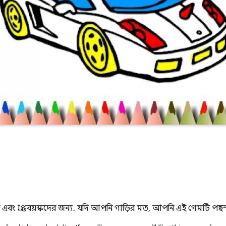
বং প্রাপ্তবয়স্কদের জন্য. যদি আপনি গাড়ির মত, আপনি এই গেমটি পছন