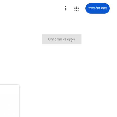
সাইন-ইন করুন
Chrome এ জুড়ুন