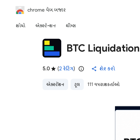
chrome વેબ બજાર
શોધો
એક્સ્ટેન્શન
થીમ્સ
BTC Liquidatio
5.0
(
2 રેટિંગ
)
શેર કરો
એક્સ્ટેંશન
ટૂલ
111 વપરાશકર્તાઓ