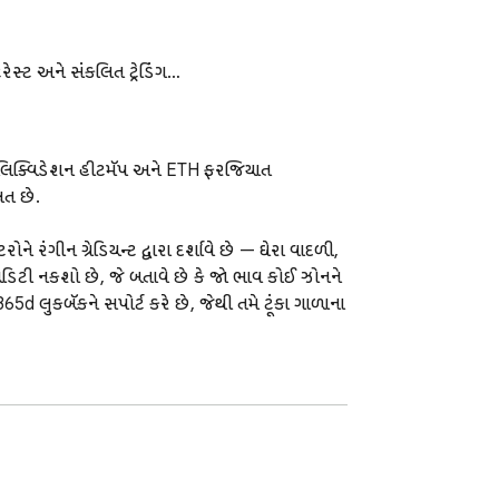
સ્ટ અને સંકલિત ટ્રેડિંગ…
યાત લિક્વિડેશન હીટમૅપ અને ETH ફરજિયાત 
ત છે.

ંગીન ગ્રેડિયન્ટ દ્વારા દર્શાવે છે — ઘેરા વાદળી, 
ડિટી નકશો છે, જે બતાવે છે કે જો ભાવ કોઈ ઝોનને 
65d લુકબૅકને સપોર્ટ કરે છે, જેથી તમે ટૂંકા ગાળાના 