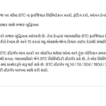
 પર સીધા BTC ના ફરજિયાત લિક્વિડેશન સ્તરો, ફંડિંગ દરો, ઓપન ઇન્ટરે
ાર સાથે બજાર બુદ્ધિમત્તા

્રિપ્ટો બજાર બુદ્ધિમત્તા ઓવરલે છે. તેના કેન્દ્રમાં વ્યાવસાયિક BTC ફરજિ
 રીતે દેખાય છે અને 15 કરતાં વધુ એક્સચેન્જોના રિયલ-ટાઇમ ડેટાથી સંચાલિ
હીટમૅપ ભાવ સ્તરો પર એકત્રિત થયેલા લાંબા અને ટૂંકા પોઝિશન ક્લસ્ટરોને ર
 ઘનતા. વ્યાવસાયિકો જેને BTC લિક્વિડિટી હીટમૅપ કહે છે, તે એક લિક્વિ
્યાં કાસ્કેડરૂપે શરૂ થઈ શકે છે. BTC હીટમૅપ વ્યૂ 1d / 7d / 30d / 180d / 3
ી હીટમૅપ માળખા સાથે કરી શકો.

 માપદંડો

 માપદંડો

 માપદંડો
