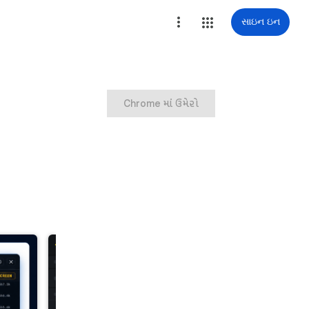
સાઇન ઇન
Chrome માં ઉમેરો