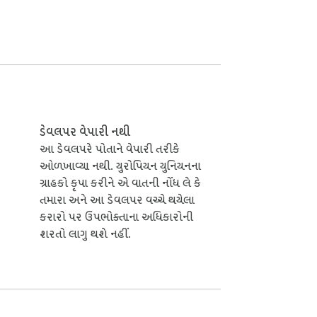
L પર સંકલિત લિક્વિડેશન હીટમૅપ સ્કેન કરી 
ૂર નથી.

માં અને ભાવની નીચેના મુખ્ય લાંબા પોઝિશન 
ડિંગ દર ચાર્ટ 7 / 30 / 90 દિવસની કર્વ પર 
ડેવલપર વેપારી નથી
કરે છે.

આ ડેવલપરે પોતાને વેપારી તરીકે
ઓળખાવ્યા નથી. યુરોપિયન યુનિયનના
ાલથી લીલા સુધી રંગથી કોડ કરવામાં આવે છે — લાલ 
ગ્રાહકો કૃપા કરીને એ વાતની નોંધ લે કે
. ફંડિંગ દર મેટ્રિક્સ દર 60 સેકન્ડે અપડેટ થાય 
તમારા અને આ ડેવલપર વચ્ચે થયેલા
કરારો પર ઉપભોક્તાના અધિકારોની
શરતો લાગુ થશે નહીં.