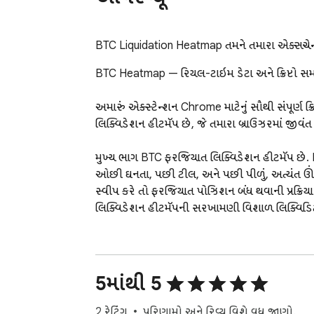
BTC Liquidation Heatmap તમને તમારા એક્સચેન્જ
BTC Heatmap — રિયલ-ટાઇમ ડેટા અને ક્રિપ્ટો સમાચ
અમારું એક્સ્ટેન્શન Chrome માટેનું સૌથી સંપૂર્ણ ક
લિક્વિડેશન હીટમૅપ છે, જે તમારા બ્રાઉઝરમાં જીવંત
મુખ્ય ભાગ BTC ફરજિયાત લિક્વિડેશન હીટમૅપ છે. BTC 
ઓછી ઘનતા, પછી ટીલ, અને પછી પીળું, અત્યંત ઊંચી
સ્વીપ કરે તો ફરજિયાત પોઝિશન બંધ થવાની પ્રક્રિયા ક
લિક્વિડેશન હીટમૅપની સરખામણી વિશાળ લિક્વિડિટ
સપોર્ટેડ એસેટ્સ:

BTC — BTC ફરજિયાત લિક્વિડેશન હીટમૅપ + બજાર
5માંથી 5
ETH — ETH ફરજિયાત લિક્વિડેશન હીટમૅપ + બજાર
SOL — SOL ફરજિયાત લિક્વિડેશન હીટમૅપ + બજાર
2 રેટિંગ
પરિણામો અને રિવ્યૂ વિશે વધુ જાણો.