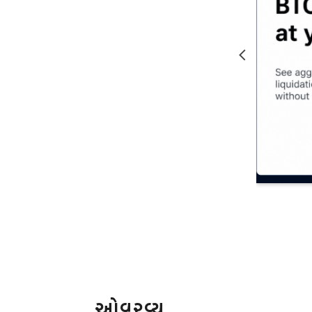
ઓવરવ્યૂ