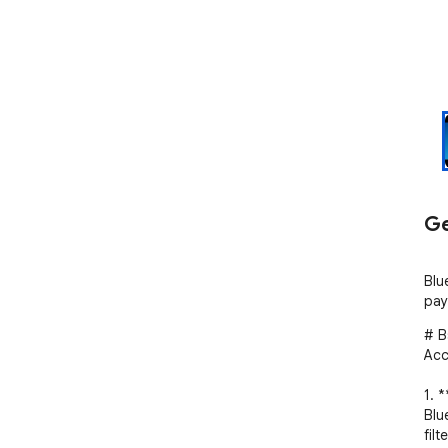
Ge
Blu
payl
# B
Acc
1. 
Blu
filte