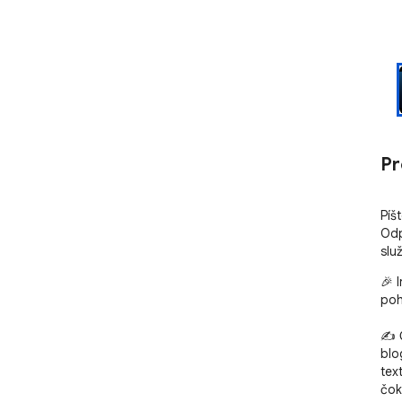
Pr
Píšt
Odp
slu
🎉 
poh
✍️ 
blo
tex
čok