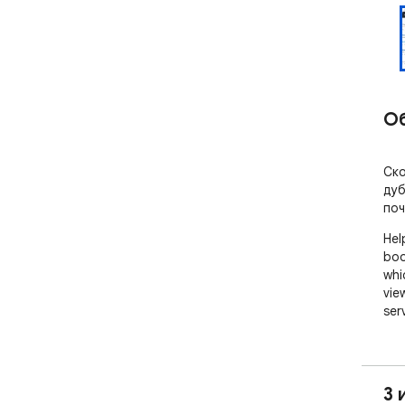
О
Ско
дуб
поч
Hel
boo
whi
vie
ser
3 