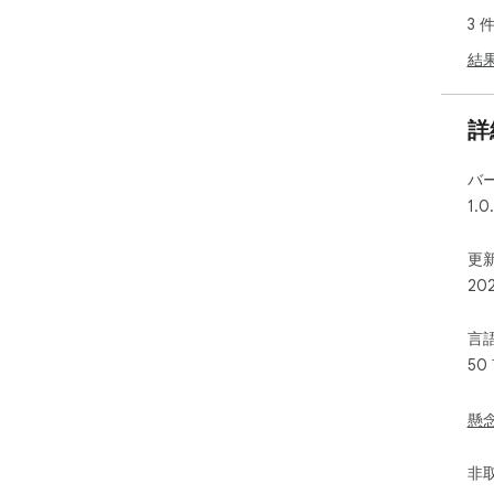
3 
結
詳
バ
1.0
更新
20
言
50
懸
非