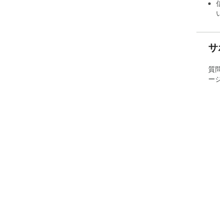
サ
質
ー