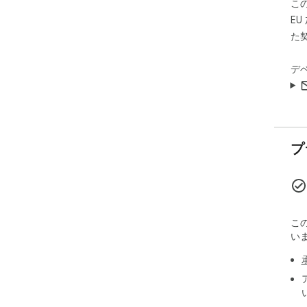
こ
E
た
デ
プ
こ
い