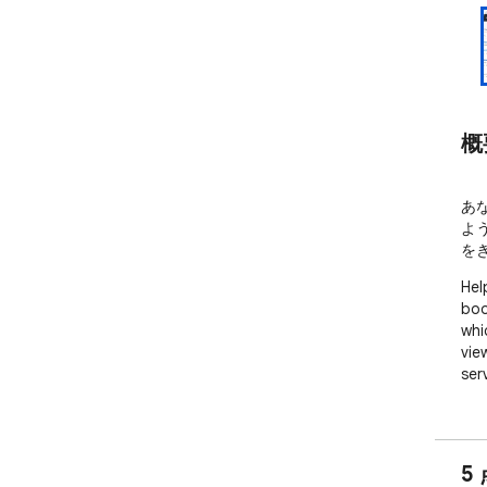
概
あ
よ
を
Hel
boo
whi
vie
ser
5