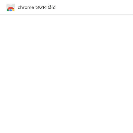
chrome ওয়েব স্টোর