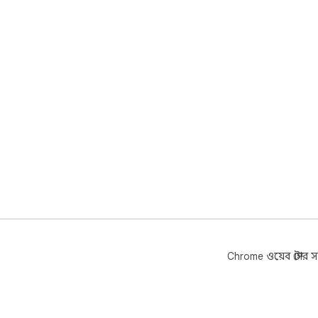
Chrome ওয়েব স্টোর সম