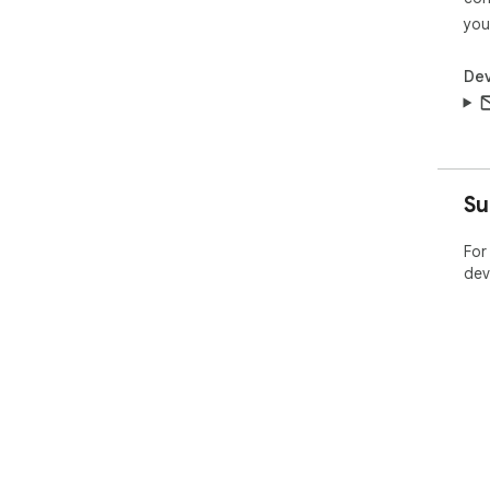
you
Dev
Su
For
dev