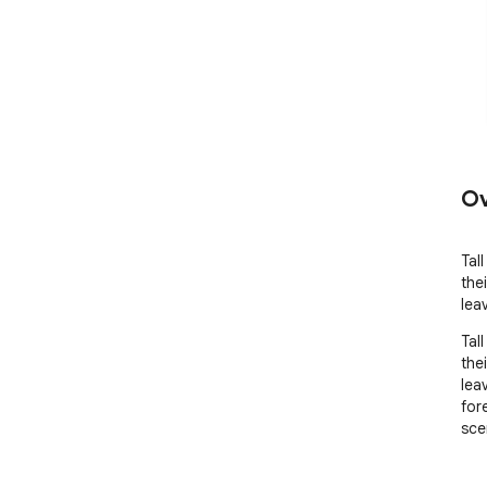
Ov
Tal
the
lea
Tal
the
lea
for
sce