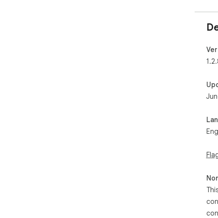
De
Ver
1.2.
Up
Jun
La
Eng
Fla
Non
Thi
con
con