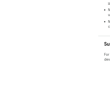
u
N
u
N
c
Su
For
dev