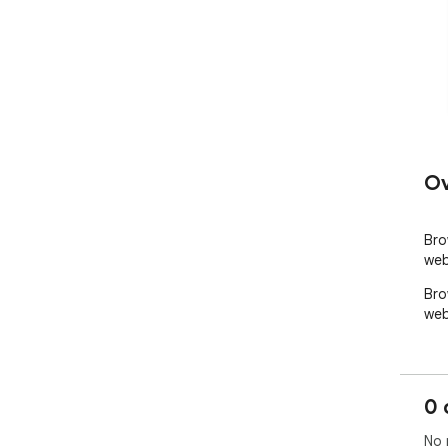
Ov
Bro
web
Bro
web
0 
No 