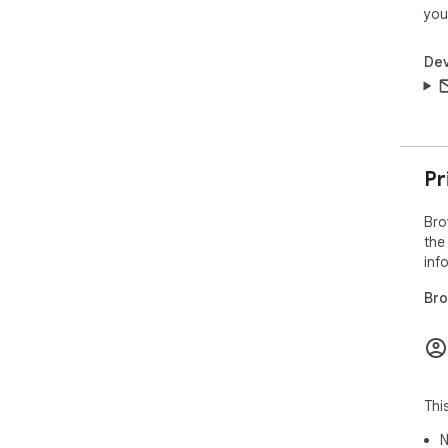
you
Dev
Pr
Bro
the
inf
Bro
Thi
N