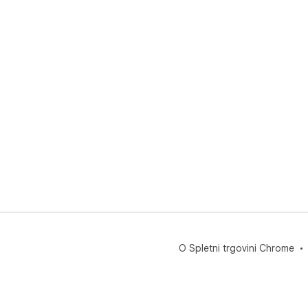
in 
prip
🌈 
brs
O Spletni trgovini Chrome