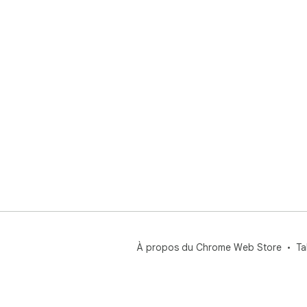
De 
sup
le 
sur
par
faut
✨ A
et 
de 
ens
🌈 
dan
À propos du Chrome Web Store
Ta