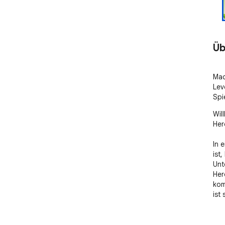
Üb
Mac
Lev
Spie
Wil
Hero
In 
ist
Unt
Her
kom
ist 
🌈 
Sti