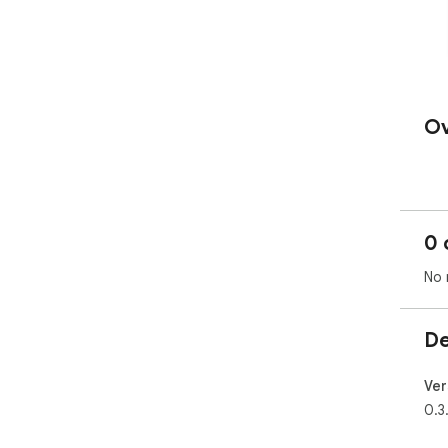
Ov
0 
No 
De
Ver
0.3