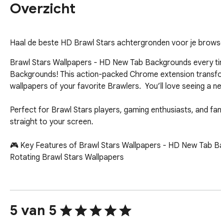
Overzicht
Haal de beste HD Brawl Stars achtergronden voor je brows
Brawl Stars Wallpapers - HD New Tab Backgrounds every ti
Backgrounds! This action-packed Chrome extension transfor
wallpapers of your favorite Brawlers.  You’ll love seeing a 
Perfect for Brawl Stars players, gaming enthusiasts, and fans 
straight to your screen.

🎮 Key Features of Brawl Stars Wallpapers - HD New Tab B
Rotating Brawl Stars Wallpapers

Popular Site Shortcuts: One-click icons for YouTube, Instag
Custom Website Shortcut: Add your own go-to website for f
5 van 5