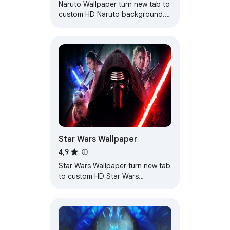
Naruto Wallpaper turn new tab to
custom HD Naruto background.
Naruto wallpaper background
theme for anime fans.
Star Wars Wallpaper
4,9
Star Wars Wallpaper turn new tab
to custom HD Star Wars
background. Star Wars wallpaper
background themes for fans.