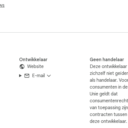
he tab.

ews
ith a minimal design.

 more extensions, and feedback.
Ontwikkelaar
Geen handelaar
Website
Deze ontwikkelaar
zichzelf niet geïde
E-mail
als handelaar. Voo
consumenten in d
Unie geldt dat
consumentenrecht
van toepassing zij
contracten tussen 
deze ontwikkelaar.