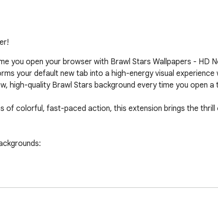
er!
me you open your browser with Brawl Stars Wallpapers - HD N
ms your default new tab into a high-energy visual experience 
new, high-quality Brawl Stars background every time you open a t
of colorful, fast-paced action, this extension brings the thrill 
ackgrounds:

ram, Twitter, ChatGPT, and more.

aster browsing.
