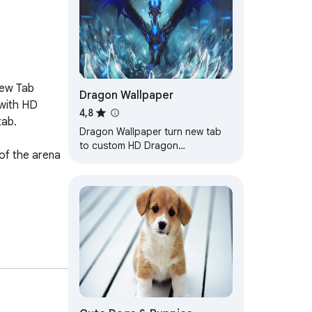
ew Tab 
Dragon Wallpaper
with HD 
4,8
ab.

Dragon Wallpaper turn new tab
to custom HD Dragon
of the arena 
background. Dragon wallpaper
background themes for fans.