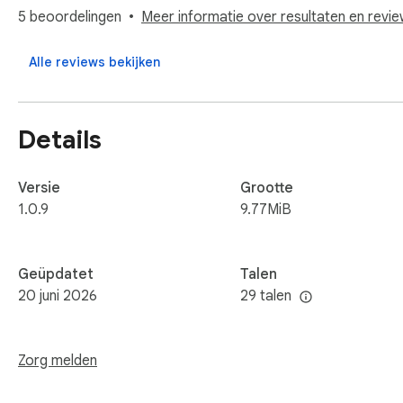
Search Bar: Use your default search engine without leaving t
5 beoordelingen
Meer informatie over resultaten en revi
Clock & Date Display: Always see the current time and date w
Alle reviews bekijken
More Options: Easy access to privacy policy, uninstall info,
Details
Versie
Grootte
1.0.9
9.77MiB
Geüpdatet
Talen
20 juni 2026
29 talen
Zorg melden