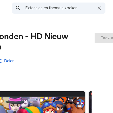
ronden - HD Nieuw
Toev. 
n
Delen