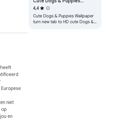
Cute Dogs & Puppies
Wallpaper
4,4
Cute Dogs & Puppies Wallpaper
turn new tab to HD cute Dogs &
Puppies background. Custom
Dog & Puppy wallpaper themes
for fans.
 heeft
ntificeerd
r
e Europese
en niet
n op
jou en