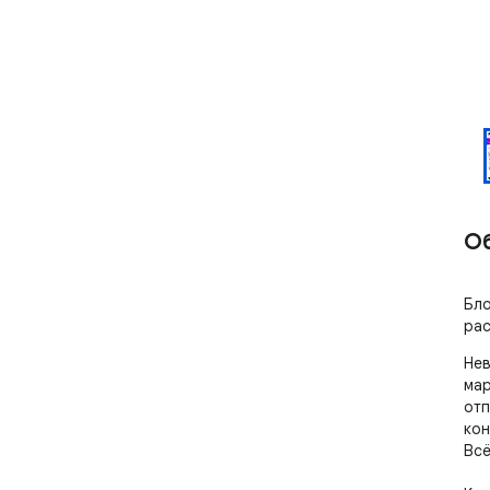
О
Бло
рас
Нев
мар
отп
кон
Всё