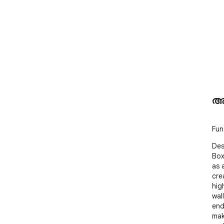
അ
Fun
Des
Box
as 
cre
hig
wal
endl
mak