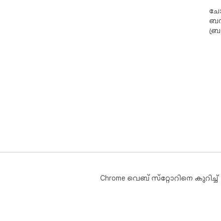
ചോദ
ബന്
ബ്
Chrome വെബ് സ്‌റ്റോറിനെ കുറിച്ച്