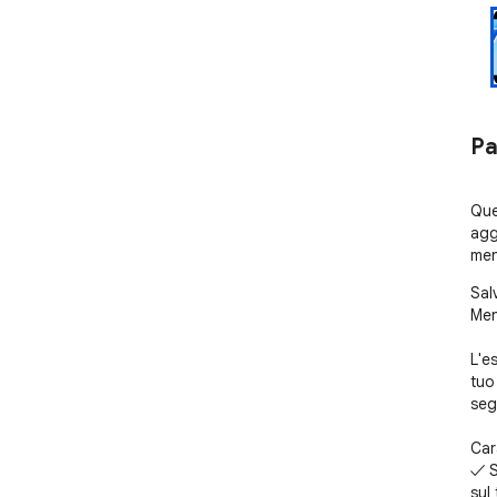
Pa
Que
agg
men
Sal
Men
L'e
tuo
segn
Cara
✓ S
sul