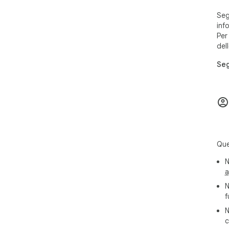
Seg
info
Per
del
Seg
Que
N
a
N
f
N
c