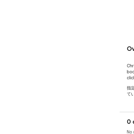
Ov
Chr
boo
clic
指
て
0 
No 