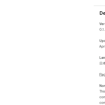
De
Ver
0.1
Up
Apr
La
日
Fla
Non
Thi
con
con