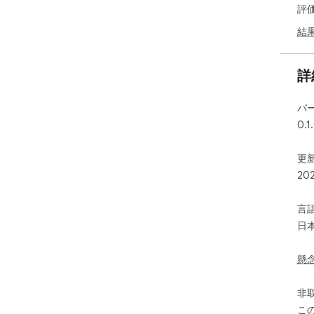
評
結
詳
バ
0.1
更新
20
言
日
懸
非
こ