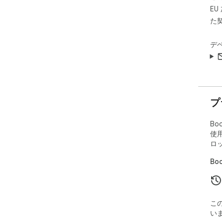
E
た
デ
プ
Bo
使
ロ
Bo
こ
い