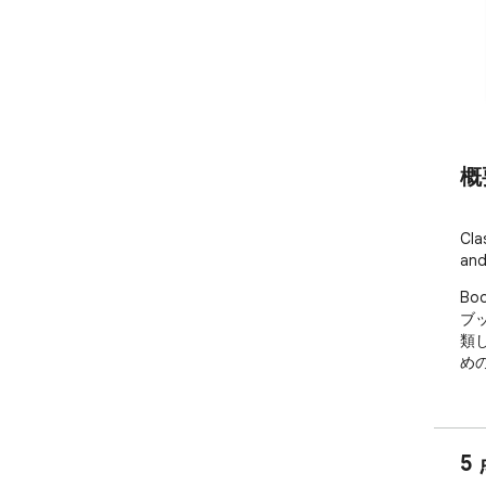
概
Cla
and
Bo
ブ
類
め
5