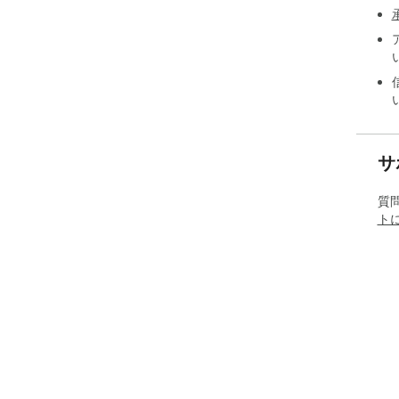
サ
質
ト