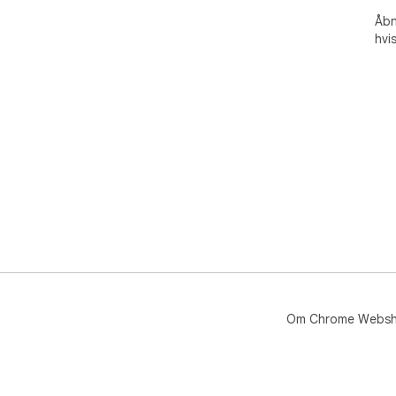
Åbn
hvi
Om Chrome Webs