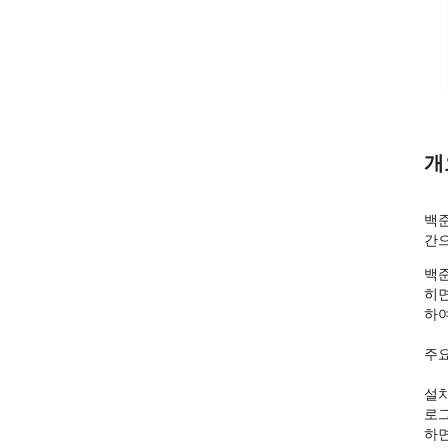
개
백준
간으
백준
히면
하여
주요
설치
로그
하면