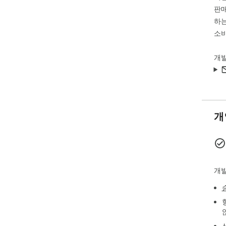
판매
하는
소비
개
개
개발