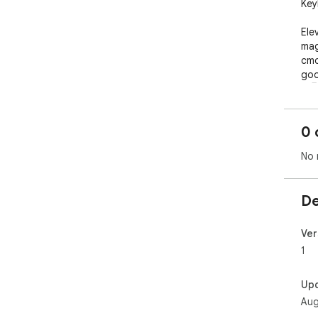
Key
Ele
mag
cmd
goo
🚀🖥
0 
No 
De
Ver
1
Up
Aug