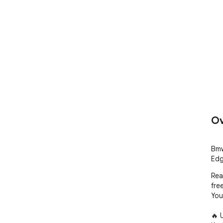
Ov
Bmw
Edg
Rea
free
You
🔥 