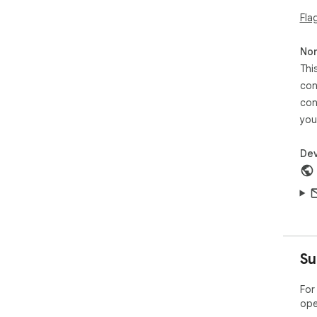
Fla
Non
Thi
con
con
you
Dev
Su
For
ope