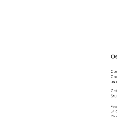
О
Фон
Фон
на 
Get
Stu
Fea
🔗 