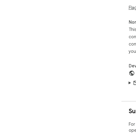
Fla
Non
Thi
con
con
you
Dev
Su
For
ope