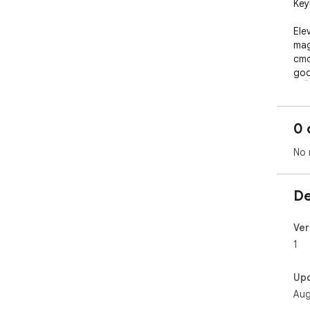
Key
Ele
mag
cmd
goo
🚀🖥
0 
No 
De
Ver
1
Up
Aug