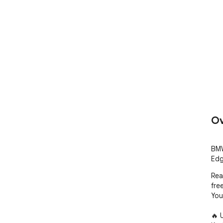
Ov
BMW
Edg
Rea
free
You
🔥 