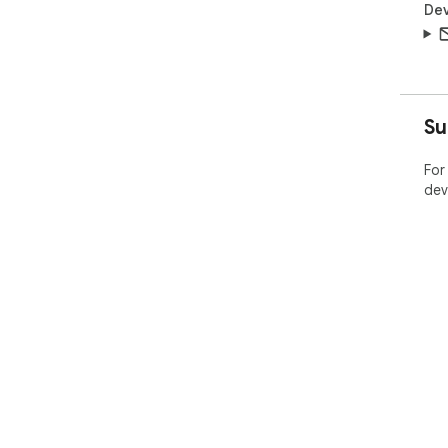
Dev
Su
For
dev