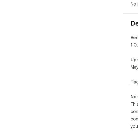
No 
De
Ver
1.0
Up
May
Fla
Non
Thi
con
con
you