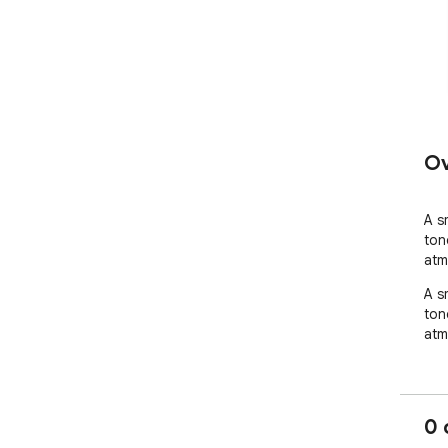
Ov
A s
ton
atm
A s
ton
atm
0 