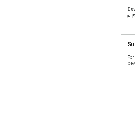
Dev
Su
For
dev