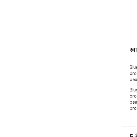
खा
Blu
bro
pea
Blu
bro
pea
bro
5 म