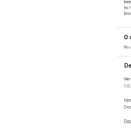
kee
to 
bro
exp
0 
No 
De
Ver
1.0
Up
Dec
Fla