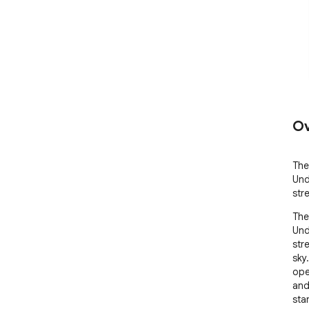
Ov
The
Und
str
The
Und
str
sky
ope
and
sta