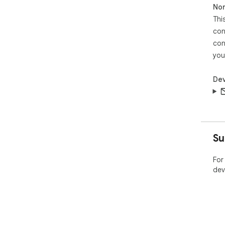
Non
Thi
con
con
you
Dev
Su
For
dev