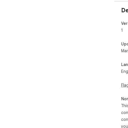
De
Ver
1
Up
Mar
La
Eng
Fla
Non
Thi
con
con
you