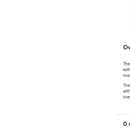
Ov
The
wit
riv
The
wit
rive
0 