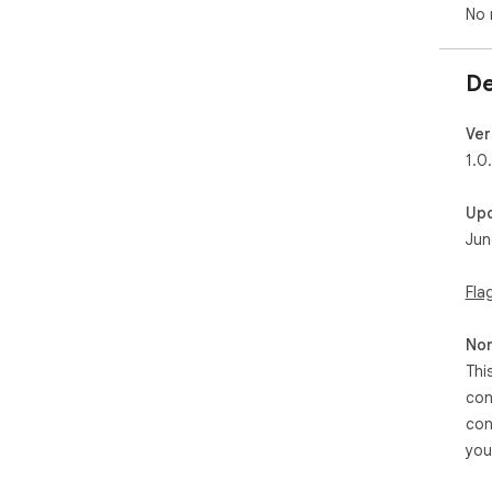
No 
De
Ver
1.0
Up
Jun
Fla
Non
Thi
con
con
you