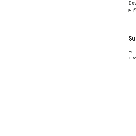
Dev
Su
For
dev