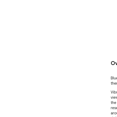
Ov
Blu
the
Vib
vie
the
rese
aro