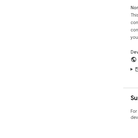
Non
Thi
con
con
you
Dev
Su
For
dev