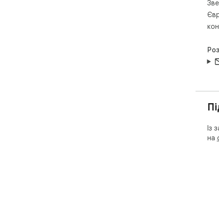
Зве
Євр
кон
Ро
Пі
Із 
на