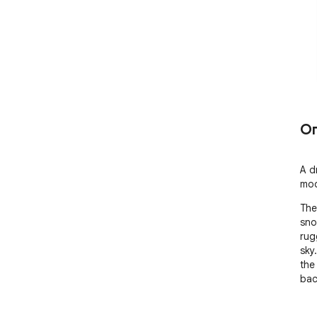
О
A d
moo
The
sno
rug
sky
the 
bac