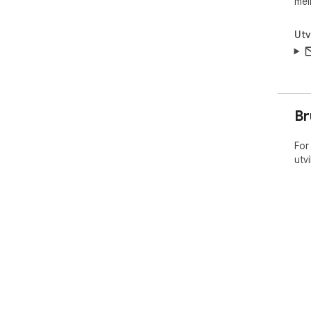
mel
Utv
Br
For
utv