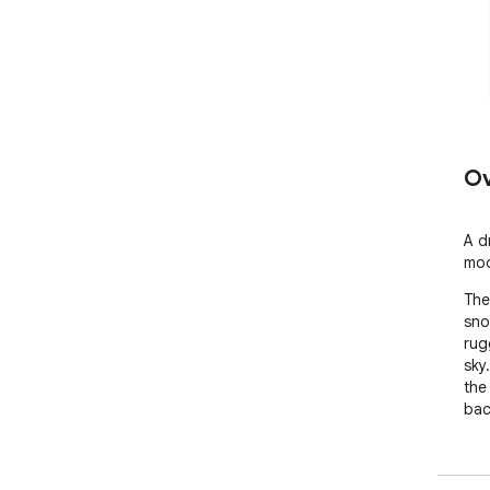
Ov
A d
moo
The
sno
rug
sky
the 
bac