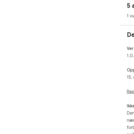
5 
1 v
De
Ver
1.0
Opp
15.
Rap
Ikk
Den
nær
for