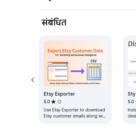
संबंधित
Etsy Exporter
Sty
5.0
5.0
Use Etsy Exporter to download
Ins
Etsy customer emails along with
des
all order data.
from
colo
fav