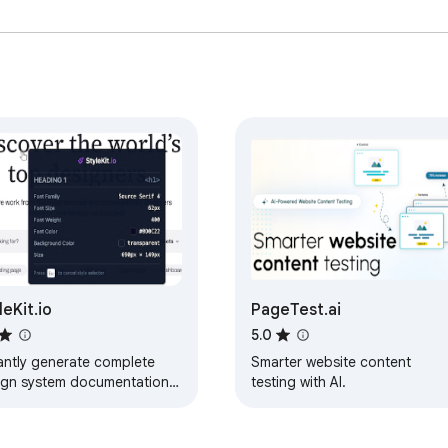
leKit.io
PageTest.ai
5.0
tantly generate complete
Smarter website content
ign system documentation
testing with AI.
 any website. Extract
rs, typography, logo,
icons, and more.