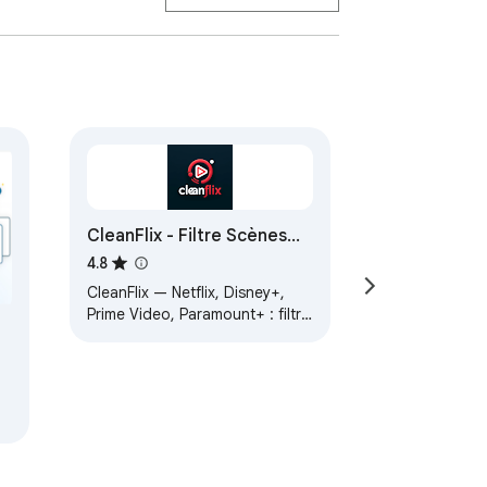
CleanFlix - Filtre Scènes
Sensibles & Contrôle du
4.8
Contenu Netflix
CleanFlix — Netflix, Disney+,
Prime Video, Paramount+ : filtre
nudité, violence, vulgarité,
classifications, contrôle
parental.