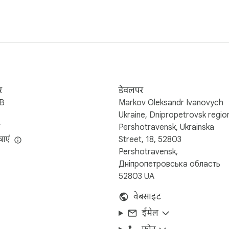
र
डेवलपर
iB
Markov Oleksandr Ivanovych
Ukraine, Dnipropetrovsk regio
Pershotravensk, Ukrainska
ाएं
Street, 18, 52803
Pershotravensk,
Дніпропетровська область
52803 UA
वेबसाइट
ईमेल