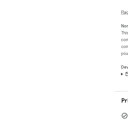
Fla
Non
Thi
con
con
you
Dev
Pr