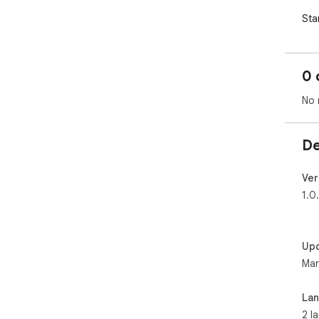
Sta
htt
0 
No 
De
Ver
1.0
Up
Mar
La
2 l