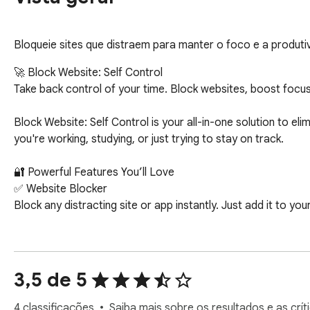
Bloqueie sites que distraem para manter o foco e a produtiv
🚀 Block Website: Self Control

Take back control of your time. Block websites, boost focus,
Block Website: Self Control is your all-in-one solution to e
you're working, studying, or just trying to stay on track.

🔐 Powerful Features You’ll Love

✅ Website Blocker

Block any distracting site or app instantly. Just add it to you
✅ Password Protection

Lock access to blocked sites or extension settings with a pas
self-control.

3,5 de 5
✅ Custom Block Page

4 classificações
Saiba mais sobre os resultados e as crít