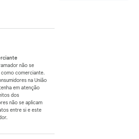
mind.

rciante
ramador não se
ou como comerciante.
onsumidores na União
 tenha em atenção
eitos dos
res não se aplicam
tos entre si e este
or.