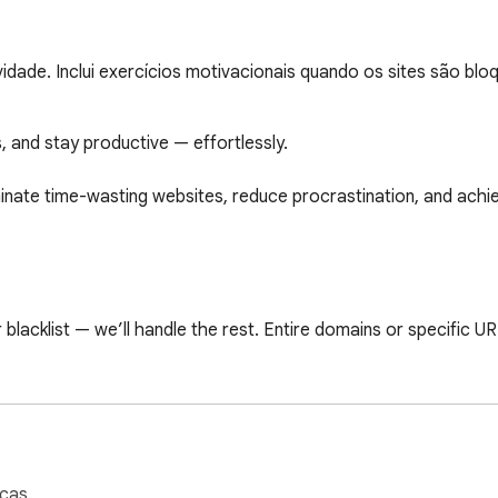
idade. Inclui exercícios motivacionais quando os sites são bl
 and stay productive — effortlessly.

liminate time-wasting websites, reduce procrastination, and ach
r blacklist — we’ll handle the rest. Entire domains or specific URL
scode to prevent uninstalling or bypassing restrictions — ideal
icas.