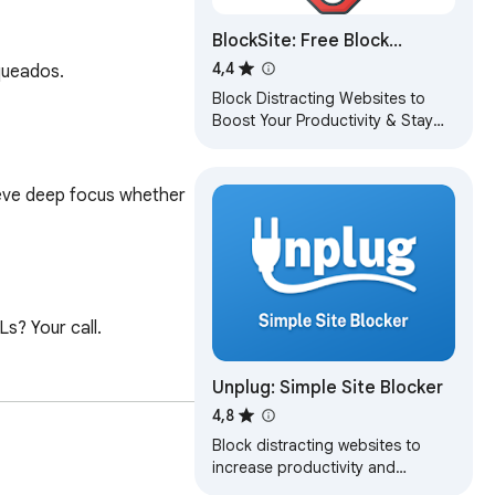
BlockSite: Free Block
Websites & Focus
4,4
oqueados.
Block Distracting Websites to
Boost Your Productivity & Stay
Focus (Free)
ieve deep focus whether 
s? Your call.

Unplug: Simple Site Blocker
 for parental control or 
4,8
Block distracting websites to
increase productivity and
maintain focus.