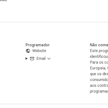
every you and will help you maintain good health and brilliant 
o matter where you are with full sync support.

Programador
Não come
Website
Este prog
identific
Email
Para os c
Europeia,
que os dir
consumido
aos contra
programad
ng your dream project, Self Control helps you stay in the zone.
