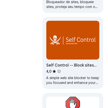
Bloqueador de sites, bloqueie
sites, proteja seu tempo com o
bloqueador de sites! O
bloqueador de sites e a
proteção por senha…
Self Control -- Block sites
and stay focused
4,0
A simple web site blocker to keep
you focused and enhance your
productivity