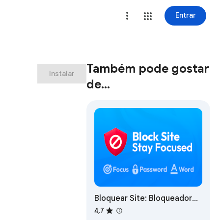
Entrar
Também pode gostar
Instalar
de…
Bloquear Site: Bloqueador
de Site e Modo de Foco
4,7