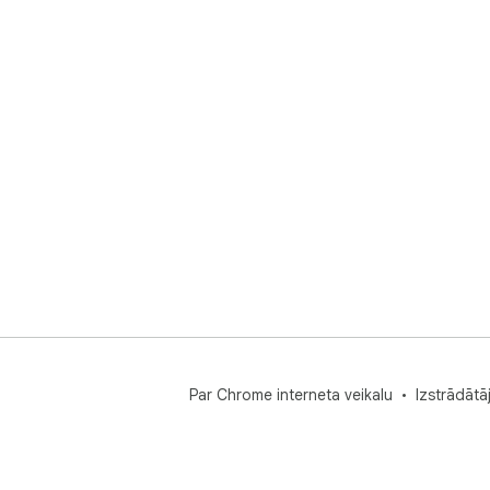
Par Chrome interneta veikalu
Izstrādātā