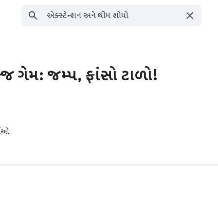
ન્જ ગેમ: જમ્પ, ફાંસો ટાળો!
તાઓ