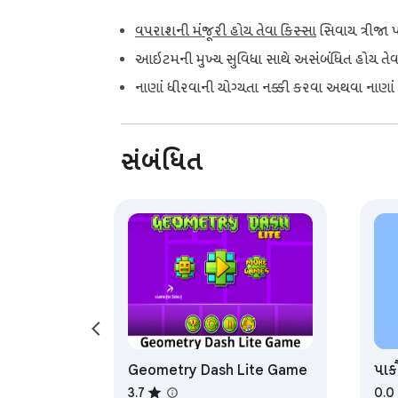
વપરાશની મંજૂરી હોય તેવા કિસ્સા
સિવાય ત્રીજા પ
આઇટમની મુખ્ય સુવિધા સાથે અસંબંધિત હોય તેવા
નાણાં ધીરવાની યોગ્યતા નક્કી કરવા અથવા નાણાં 
સંબંધિત
Geometry Dash Lite Game
પાર
3.7
0.0