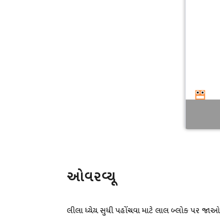
ઓવરવ્યૂ
લીલા ધ્યેય સુધી પહોંચવા માટે લાલ બ્લોક પર જાઓ