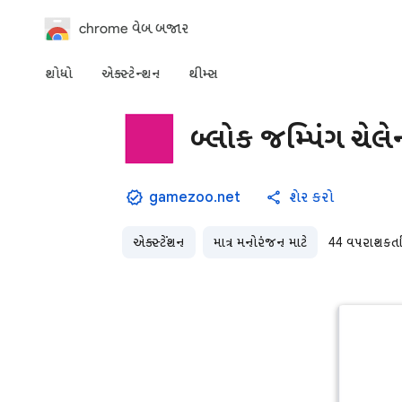
chrome વેબ બજાર
શોધો
એક્સ્ટેન્શન
થીમ્સ
બ્લોક જમ્પિંગ ચેલે
gamezoo.net
શેર કરો
એક્સ્ટેંશન
માત્ર મનોરંજન માટે
44 વપરાશકર્