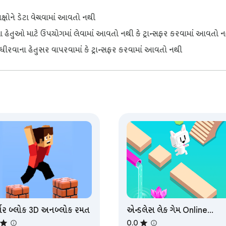
ક્ષોને ડેટા વેચવામાં આવતો નથી
 હેતુઓ માટે ઉપયોગમાં લેવામાં આવતો નથી કે ટ્રાન્સફર કરવામાં આવતો 
ધીરવાના હેતુસર વાપરવામાં કે ટ્રાન્સફર કરવામાં આવતો નથી
્કૌર બ્લોક 3D અનબ્લોક રમત
એન્ડલેસ લેક ગેમ Online
Game
0.0