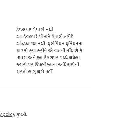
ડેવલપર વેપારી નથી
આ ડેવલપરે પોતાને વેપારી તરીકે
ઓળખાવ્યા નથી. યુરોપિયન યુનિયનના
ગ્રાહકો કૃપા કરીને એ વાતની નોંધ લે કે
તમારા અને આ ડેવલપર વચ્ચે થયેલા
કરારો પર ઉપભોક્તાના અધિકારોની
શરતો લાગુ થશે નહીં.
y policy
જુઓ.