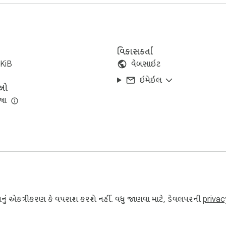
સાથે તમામ સ્તરો પૂર્ણ કરવા માટે તમારી જાતને પડકાર આપો. 

દ લો. 

વિકાસકર્તા
KiB
વેબસાઇટ
ઇમેઇલ
ાઓ
િઝાઇન તેને દરેક માટે સુલભ બનાવે છે. 

ષા
ડાઈ સાથે કેઝ્યુઅલ આર્કેડની સરળતાને ભેળવે છે.
ડેટાનું એકત્રીકરણ કે વપરાશ કરશે નહીં. વધુ જાણવા માટે, ડેવલપરની
privac