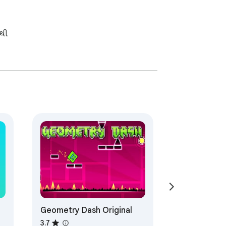
નથી
Geometry Dash Original
3.7