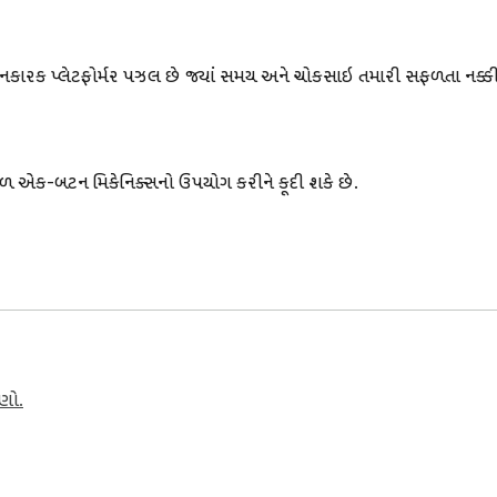
નકારક પ્લેટફોર્મર પઝલ છે જ્યાં સમય અને ચોકસાઇ તમારી સફળતા નક્કી ક
રળ એક-બટન મિકેનિક્સનો ઉપયોગ કરીને કૂદી શકે છે. 

ાટે એરો કી અથવા એક જ ટેપનો ઉપયોગ કરો. 

સરળ શરૂ થાય છે પરંતુ ઝડપથી તીવ્ર પ્રતિક્રિયાઓની માંગ કરે છે. 

ાણો.