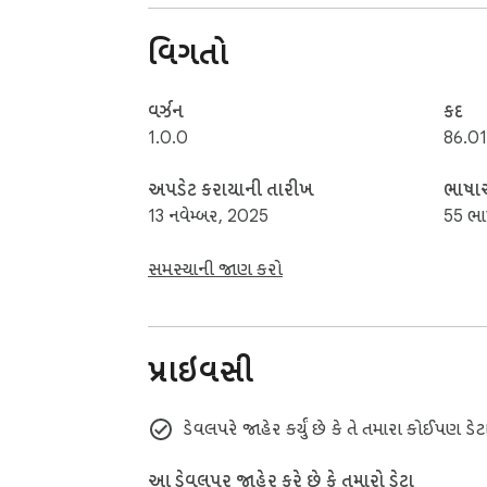
તમારા પ્રદર્શનને ટ્રૅક કરો અને સૌથી ઓછા પ્રયાસો 
વિગતો
મફત, ઑફલાઇન અને જાહેરાત-મુક્ત અનુભવ

ગમે ત્યારે, ગમે ત્યાં બ્લોક જમ્પિંગ ચેલેન્જ ગેમનો આનં
વર્ઝન
કદ
1.0.0
86.01
સુલભતા

અપડેટ કરાયાની તારીખ
ભાષ
સરળ દ્રશ્યો, સાહજિક નિયંત્રણો અને હળવા વજનની ડ
13 નવેમ્બર, 2025
55 ભા
નિષ્કર્ષ

સમસ્યાની જાણ કરો
બ્લોક જમ્પિંગ ચેલેન્જ ગેમ પઝલ પ્લેટફોર્મરની ઊં
પ્રાઇવસી
ડેવલપરે જાહેર કર્યું છે કે તે તમારા કોઈપણ 
આ ડેવલપર જાહેર કરે છે કે તમારો ડેટા