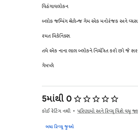
વિહંગાવલોકન

બ્લોક જમ્પિંગ ચેલેન્જ ગેમ એક મનોરંજક અને વ્યસ
રમત મિકેનિક્સ

તમે એક નાના લાલ બ્લોકને નિયંત્રિત કરો છો જે સ
ગેમપ્લે

પ્લેટફોર્મ પર કૂદકો મારવા અને પડવાનું ટાળવા મ
મુશ્કેલી અને પ્રગતિ

5માંથી 0
30 કાળજીપૂર્વક ડિઝાઇન કરેલા તબક્કાઓ સાથે, રમત 
કોઈ રેટિંગ નથી
પરિણામો અને રિવ્યૂ વિશે વધુ જ
સિદ્ધિઓ અને સ્પર્ધા

બધા રિવ્યૂ જુઓ