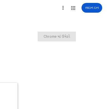
સાઇન ઇન
Chrome માં ઉમેરો