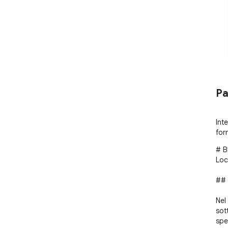
Pa
Inte
for
# B
Loc
## R
Nel
sot
spes