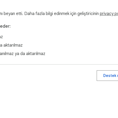
ı beyan etti. Daha fazla bilgi edinmek için geliştiricinin
privacy p
 eder:
az
da aktarılmaz
lanılmaz ya da aktarılmaz
Destek 