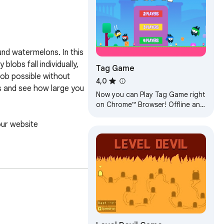
nd watermelons. In this 
obs fall individually, 
Tag Game
ob possible without 
4,0
ls and see how large you 
Now you can Play Tag Game right
on Chrome™ Browser! Offline and
Popup Version, without internet
ur website 
required!