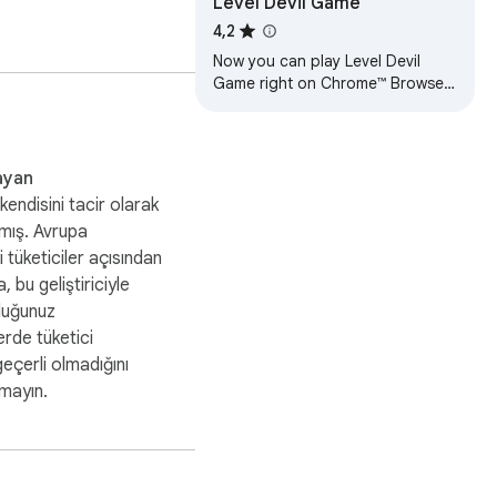
Level Devil Game
4,2
Now you can play Level Devil
Game right on Chrome™ Browser!
Offline and Popup Version,
without internet required!
ayan
kendisini tacir olarak
mış. Avrupa
ki tüketiciler açısından
, bu geliştiriciyle
duğunuz
rde tüketici
geçerli olmadığını
tmayın.