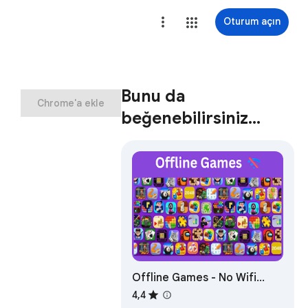
Oturum açın
Bunu da
Chrome'a ekle
beğenebilirsiniz…
Offline Games - No Wifi
Games
4,4