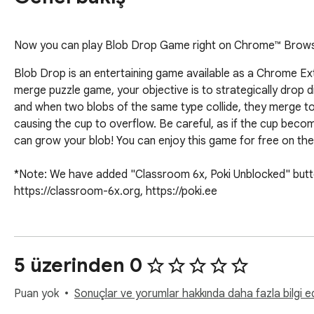
Now you can play Blob Drop Game right on Chrome™ Browser!
Blob Drop is an entertaining game available as a Chrome Ext
merge puzzle game, your objective is to strategically drop dif
and when two blobs of the same type collide, they merge to f
causing the cup to overflow. Be careful, as if the cup become
can grow your blob! You can enjoy this game for free on the
*Note: We have added "Classroom 6x, Poki Unblocked" button
https://classroom-6x.org, https://poki.ee
5 üzerinden 0
Puan yok
Sonuçlar ve yorumlar hakkında daha fazla bilgi ed