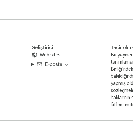
Geliştirici
Tacir olm
Web sitesi
Bu yayıncı 
tanımlama
E-posta
Birliği'nde
bakıldığında
yapmış ol
sözleşmele
haklarının 
lütfen unu