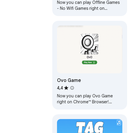
Now you can play Offline Games
- No Wifi Games right on
Chrome™ Browser! Fun for all
ages, and a mental workout too!
Ovo Game
4,4
Now you can play Ovo Game
right on Chrome™ Browser!
Offline and Popup Version,
without internet required!