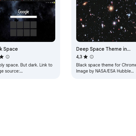
k Space
Deep Space Theme in
Black
4,3
y space. But dark. Link to
Black space theme for Chrom
ge source:
Image by NASA/ESA Hubble
ps://i.imgur.com/GCJRhiA.png
Space Telescope with galaxie
ATE: Changed color of
and stars.
kground tabs…