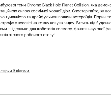
ибухової теми Chrome Black Hole Planet Collision, яка демо
ітаційною силою космічної чорної діри. Спостерігайте, як вог
овою туманністю та дрейфуючими полями астероїдів. Пориньт
офу у всесвіті на кожну нову вкладку. Втечіть від буденност
еми — ідеально для любителів космосу, фанатів наукової фан
вітів зі свого робочого столу!
вірки й відгуки.