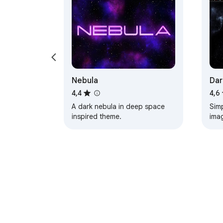
Nebula
Dar
4,4
4,6
A dark nebula in deep space
Simpl
inspired theme.
ima
htt
UPD
bac