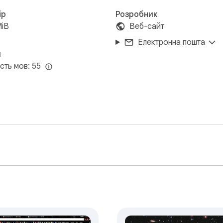
ір
Розробник
MiB
Веб-сайт
Електронна пошта
и
ість мов: 55