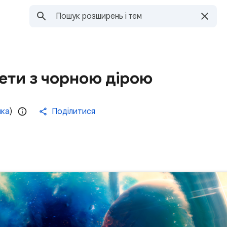
ети з чорною дірою
нка
)
Поділитися