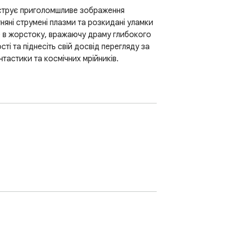
нструє приголомшливе зображення 
няні струмені плазми та розкидані уламки 
е в жорстоку, вражаючу драму глибокого 
і та піднесіть свій досвід перегляду за 
тастики та космічних мрійників. 