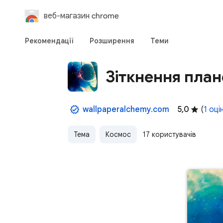
веб-магазин chrome
Рекомендації
Розширення
Теми
Зіткнення план
wallpaperalchemy.com
5,0
(
1 оці
Тема
Космос
17 користувачів