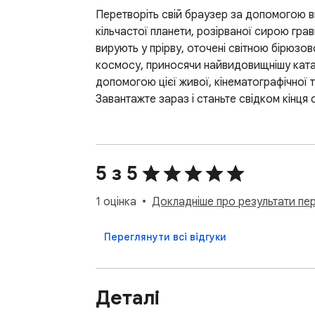
Перетворіть свій браузер за допомогою в
кільчастої планети, розірваної сирою грав
вирують у прірву, оточені світною бірюз
космосу, приносячи найвидовищнішу катастр
допомогою цієї живої, кінематографічної т
Завантажте зараз і станьте свідком кінця с
5 з 5
1 оцінка
Докладніше про результати пере
Переглянути всі відгуки
Деталі