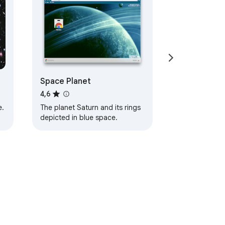
Space Planet
4,6
e.
The planet Saturn and its rings
depicted in blue space.
s