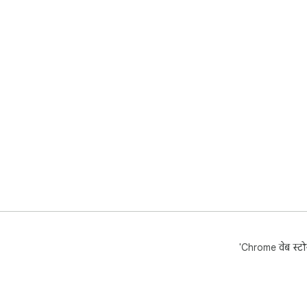
'Chrome वेब स्टोर