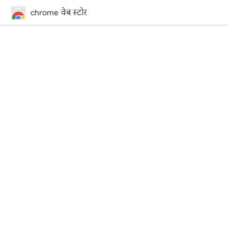
chrome वेब स्टोर