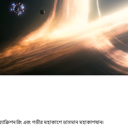
্ত অ্যাক্রিশন রিং এবং গভীর মহাকাশে ভাসমান মহাকাশযান।