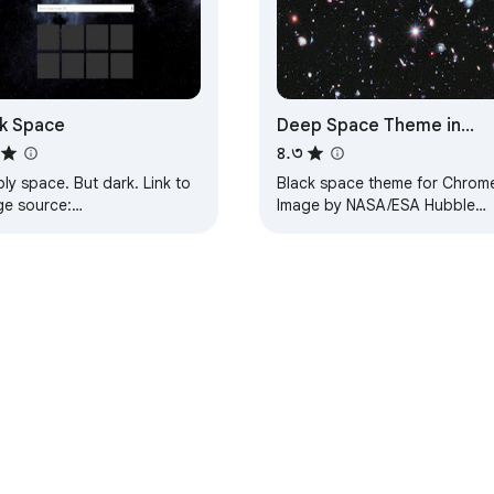
k Space
Deep Space Theme in
Black
৪.৩
y space. But dark. Link to
Black space theme for Chrom
ge source:
Image by NASA/ESA Hubble
ps://i.imgur.com/GCJRhiA.png
Space Telescope with galaxie
ATE: Changed color of
and stars.
kground tabs…
্টোর সম্পর্কে
ডেভেলপার ড্যাশবোর্ড
গোপনীয়তা নীতি
পরিষেবার শর্ত