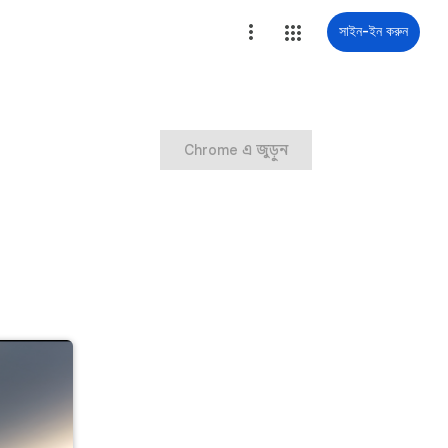
সাইন-ইন করুন
Chrome এ জুড়ুন