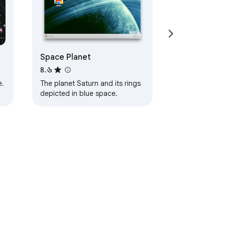
Space Planet
৪.৬
e.
The planet Saturn and its rings
depicted in blue space.
s
াবলী
সহায়তা