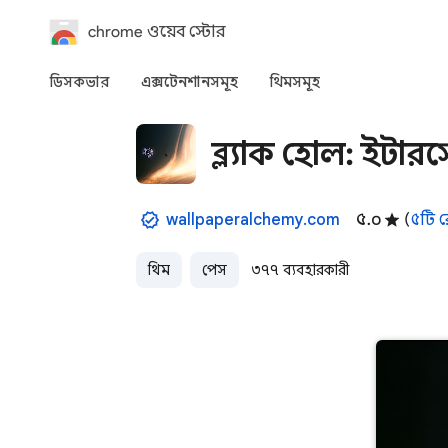
chrome ওয়েব স্টোর
ডিসকভার
এক্সটেনশানসমূহ
থিমসমূহ
ব্ল্যাক হোল: ইন্টা
wallpaperalchemy.com
৫.০
(
৫টি র
থিম
স্পেস
৩৭৭ ব্যবহারকারী