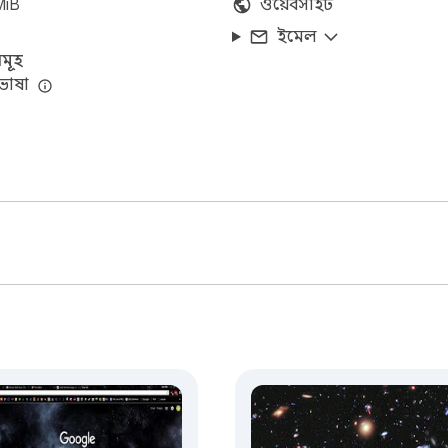
MiB
ওয়েবসাইট
ইমেল
মূহ
ভাষা