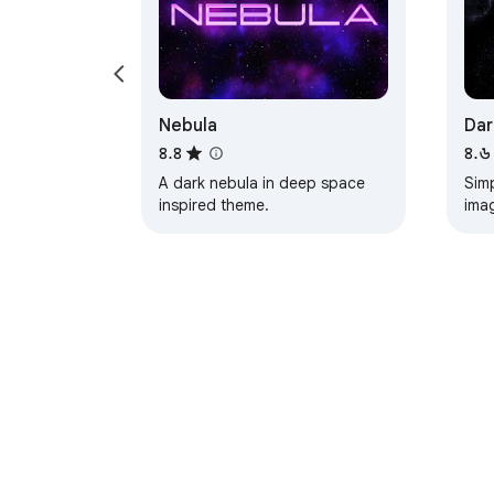
Nebula
Dar
৪.৪
৪.৬
A dark nebula in deep space
Simpl
inspired theme.
ima
htt
UPD
bac
Chrome ওয়েব স