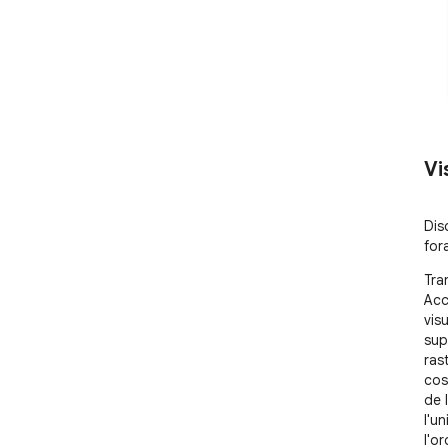
Vi
Disc
for
Tra
Acc
vis
sup
ras
cos
de 
l'u
l'o