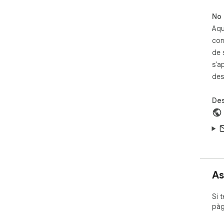
No 
Aqu
com
de 
s'a
des
Des
As
Si 
pàg