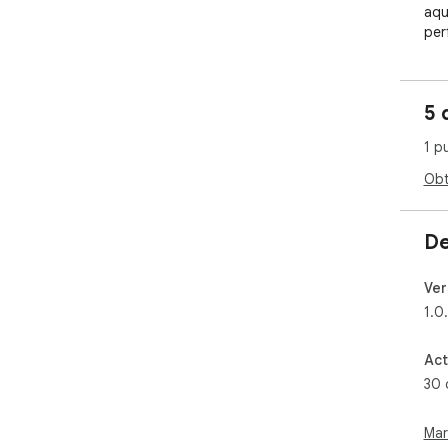
aqu
per
l'es
Des
5 
1 p
Obt
De
Ver
1.0
Act
30 
Mar