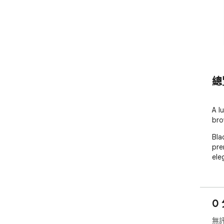
總
A l
bro
Bla
pre
ele
0 
無