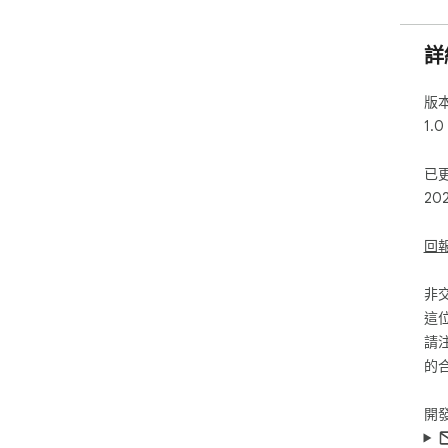
詳
版
1.0
已
20
回
非
這
請
的
開