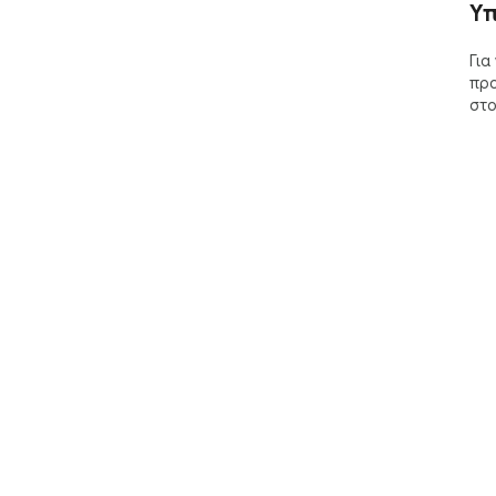
Υπ
Για
προ
στο