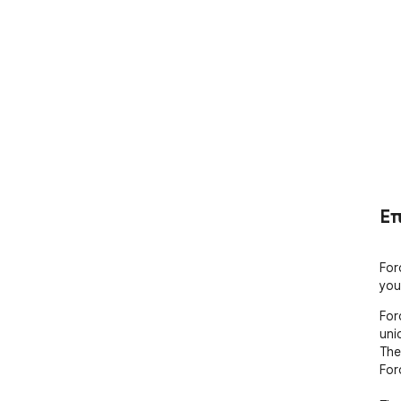
Ε
For
you
For
uni
The
For